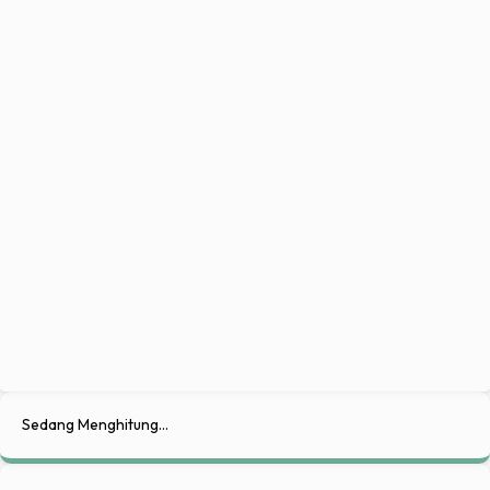
Perbesar Teks
Perkecil Teks
Sedang Menghitung...
Tambah Jarak Teks