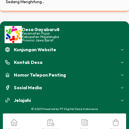
Sedang Menghitung...
Kurangi Jarak Teks
Tambah Tinggi Teks
Desa Gayabaru8
Kurangi Tinggi Teks
Kecamatan
Pujon
Kabupaten
Majalengka
Provinsi
Jawa Barat
Balik Warna
Kunjungan Website
Warna Abu-Abu
Kontak
Desa
Garis Bawahi Teks
Nomor Telepon Penting
Perbesar Kursor
Sosial Media
Alat Bantu Baca
Jelajahi
©
2025
Powered by
PT Digital Desa Indonesia
Matikan Animasi