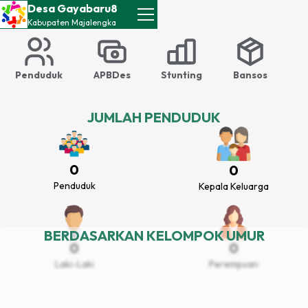
Desa Gayabaru8
Kabupaten
Majalengka
Penduduk
APBDes
Stunting
Bansos
JUMLAH PENDUDUK
0
0
Penduduk
Kepala Keluarga
BERDASARKAN KELOMPOK UMUR
0
0
Laki-Laki
Perempuan